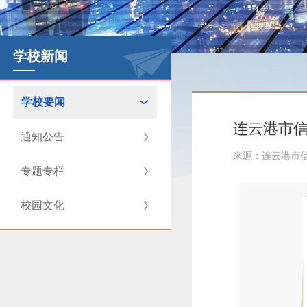
学校新闻
学校要闻
连云港市信
通知公告
来源：连云港市
专题专栏
校园文化