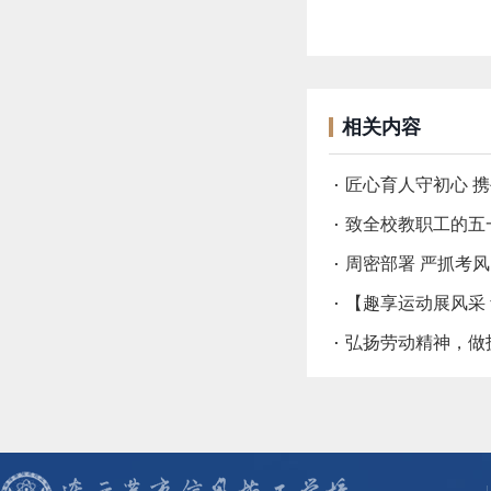
相关内容
匠心育人守初心 
致全校教职工的五
周密部署 严抓考风
【趣享运动展风采
弘扬劳动精神，做技