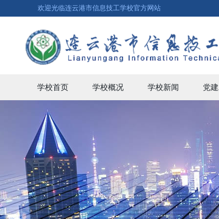
欢迎光临连云港市信息技工学校官方网站
学校首页
学校概况
学校新闻
党建