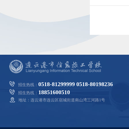
0518-81299999 0518-80198236
招生热线：
18851600510
招生热线：
地址：
连云港市连云区宿城街道南山湾三河路1号