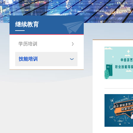
继续教育
学历培训
技能培训