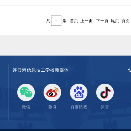
2
共
条 首页 上一页 下一页 尾页 页次
连云港信息技工学校新媒体
微信
微博
百度贴吧
抖音