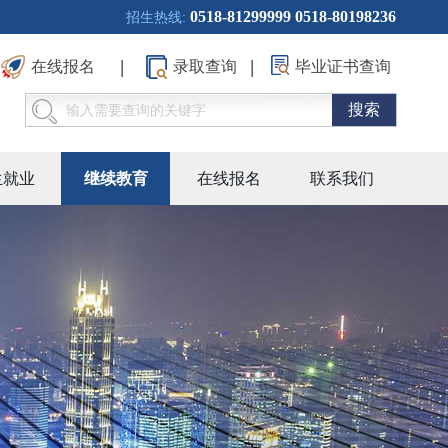
0518-81299999 0518-80198236
招生热线:
在线报名
录取查询
毕业证书查询
生就业
继续教育
在线报名
联系我们